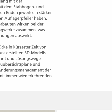
gang mit der
mit dem Stabbogen- und
en Enden jeweils ein stärker
en Auflagerpfeiler haben.
erbauten wirken bei der
Tragwerke zusammen, was
hnungen auswirkt.
cke in kürzester Zeit von
uns erstellten 3D-Modells
kannt und Lösungswege
auübersichtspläne und
s Änderungsmanagement der
 mit immer wiederkehrenden