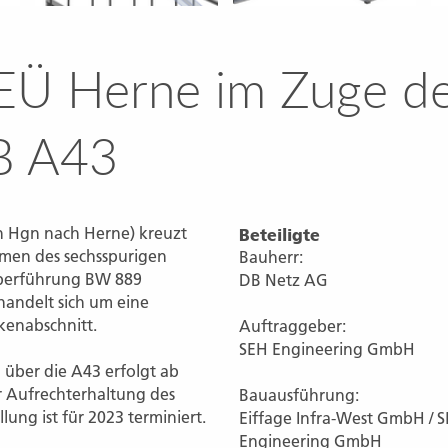
EÜ Herne im Zuge de
B A43
h Hgn nach Herne) kreuzt
Beteiligte
men des sechsspurigen
Bauherr:
berführung BW 889
DB Netz AG
 handelt sich um eine
ckenabschnitt.
Auftraggeber:
SEH Engineering GmbH
über die A43 erfolgt ab
 Aufrechterhaltung des
Bauausführung:
lung ist für 2023 terminiert.
Eiffage Infra-West GmbH / 
Engineering GmbH