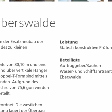
Eberswalde
e der Ersatzneubau der
Leistung
des zu kleinen
Statisch-konstruktive Prüfu
Beteiligte
ite von 80,10 m und eine
Auftraggeber/Bauherr:
sind über vertikale Hänger
Wasser- und Schifffahrtsamt
oppel-T-Form sind mittels
Eberswalde
unden. Aufgrund des
achse von 75,6 gon werden
tellt.
ordnet. Die westlichen
htung lagert der Überbau