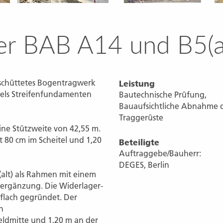
r BAB A14 und B5(al
schüttetes Bogentragwerk
Leistung
tels Streifenfundamenten
Bautechnische Prüfung,
Bauaufsichtliche Abnahme 
Traggerüste
ine Stützweite von 42,55 m.
gt 80 cm im Scheitel und 1,20
Beteiligte
Auftraggebe/Bauherr:
DEGES, Berlin
alt) als Rahmen mit einem
nergänzung. Die Widerlager-
flach gegründet. Der
n
eldmitte und 1,20 m an der