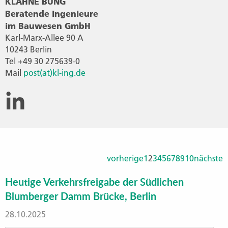
KLÄHNE BUNG
Beratende Ingenieure
im Bauwesen GmbH
Karl-Marx-Allee 90 A
10243 Berlin
Tel +49 30 275639-0
Mail
post(at)kl-ing.de
vorherige
1
2
3
4
5
6
7
8
9
10
nächste
Heutige Verkehrsfreigabe der Südlichen
Blumberger Damm Brücke, Berlin
28.10.2025