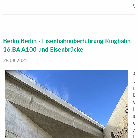
We
Berlin Berlin - Eisenbahnüberführung Ringbahn
16.BA A100 und Elsenbrücke
28.08.2025
Al
ti
in
Be
ve
I
si
wi
a
i