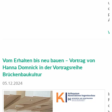
u
d
pr
A
We
Vom Erhalten bis neu bauen – Vortrag von
Hanna Domnick in der Vortragsreihe
Brückenbaukultur
05.12.2024
I
R
d
v