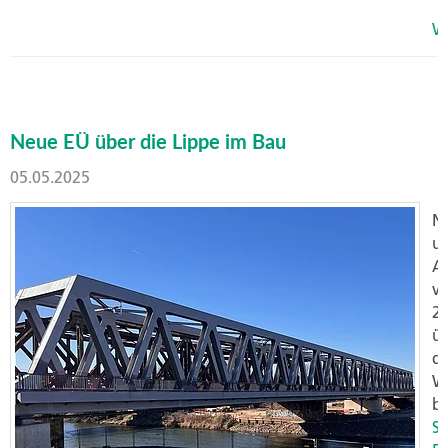
We
Neue EÜ über die Lippe im Bau
05.05.2025
N
u
Ar
v
21
ü
d
W
be
S