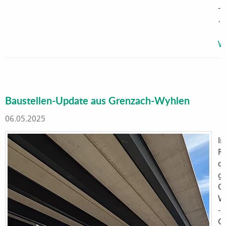
-
…
We
Baustellen-Update aus Grenzach-Wyhlen
06.05.2025
I
R
d
g
O
W
-
G