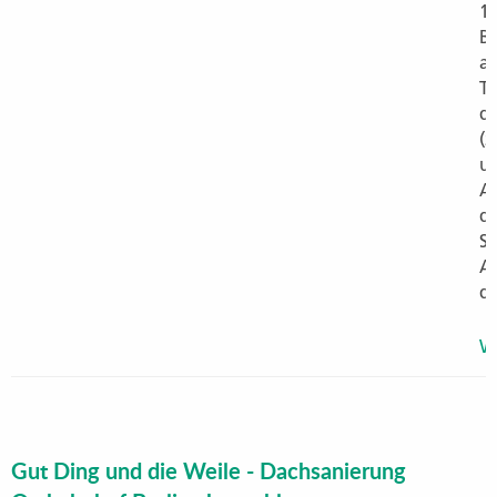
16
B
al
Te
d
(
um
A
d
S
A
d
We
Gut Ding und die Weile - Dachsanierung