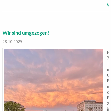
We
Wir sind umgezogen!
28.10.2025
N
7
J
in
u
B
in
d
B
2
in