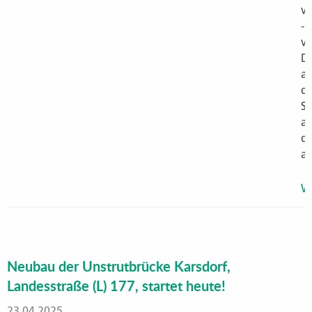
ve
-
vi
D
a
di
St
a
di
a
We
Neubau der Unstrutbrücke Karsdorf,
Landesstraße (L) 177, startet heute!
23.04.2025